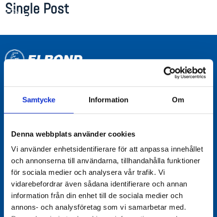
Single Post
Produkter
Samtycke
Information
Om
Överspänningsskydd /
Åskskydd
Denna webbplats använder cookies
Potentialutjämning /
Åskledare
Vi använder enhetsidentifierare för att anpassa innehållet
och annonserna till användarna, tillhandahålla funktioner
UPS (1- och 3-fas)
för sociala medier och analysera vår trafik. Vi
DC UPS &
vidarebefordrar även sådana identifierare och annan
strömförsörjning
information från din enhet till de sociala medier och
annons- och analysföretag som vi samarbetar med.