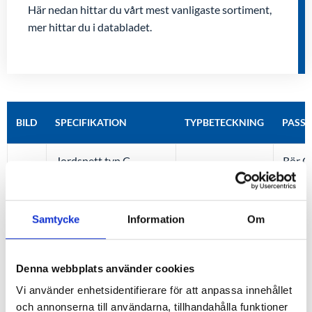
Här nedan hittar du vårt mest vanligaste sortiment,
mer hittar du i databladet.
BILD
SPECIFIKATION
TYPBETECKNING
PASS
Jordspett typ C,
Rör Ø
110 021
stål/förzinkad
mm sk
Jordspett typ C,
Rör Ø
110 026
Rostfritt V2A
mm sk
Samtycke
Information
Om
Jordspett typ C,
Rör Ø
110 018
Rostfritt V4A
mm sk
Denna webbplats använder cookies
Vi använder enhetsidentifierare för att anpassa innehållet
Passa
och annonserna till användarna, tillhandahålla funktioner
Slagspetsar typ A/C
2058