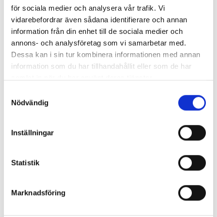
021
för sociala medier och analysera vår trafik. Vi
vidarebefordrar även sådana identifierare och annan
Passa
information från din enhet till de sociala medier och
11002
Slagspetsar typ A/C
2059
annons- och analysföretag som vi samarbetar med.
11002
1100
Dessa kan i sin tur kombinera informationen med annan
information som du har tillhandahållit eller som de har
Solid
samlat in när du har använt deras tjänster.
Jordspett typ A,
110 027
25/1
stål/förzinkad
Samtyckesval
skarv
Nödvändig
Anslutningsklämma
3 dela
med 2 skruvar Rostfritt
2011S
& plat
Inställningar
V2A
25 m
Kryssjordspett
110 150
1500
Statistik
stål/förzinkad
1500 
Marknadsföring
Djupjordspett
14,5
110 231-AT
kopparlegering/Stål
gänga
ändar