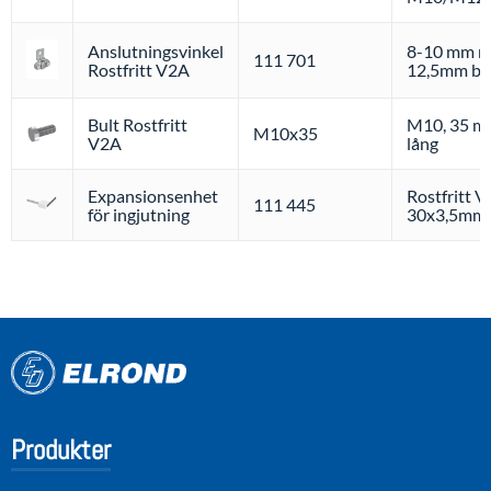
Anslutningsvinkel
8-10 mm 
111 701
Rostfritt V2A
12,5mm bu
Bult Rostfritt
M10, 35 
M10x35
V2A
lång
Expansionsenhet
Rostfritt V
111 445
för ingjutning
30x3,5mm
Produkter