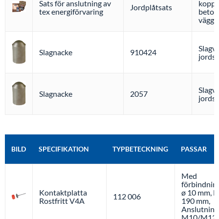
Sats för anslutning av
koppar
Jordplåtsats
tex energiförvaring
beton
väggp
Slagve
Slagnacke
910424
jordsp
Slagve
Slagnacke
2057
jordsp
BILD
SPECIFIKATION
TYPBETECKNING
PASSAR
Med
förbindnin
Kontaktplatta
ø 10 mm, l
112 006
Rostfritt V4A
190 mm,
Anslutning
M10/M12