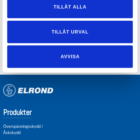
TILLÅT ALLA
E-
BILD
SPECIFIKATION
TYPBETECKNING
NUMME
TILLÅT URVAL
Blixtnedslagsräknare
Pro-LC
422277
AVVISA
Produkter
Överspänningsskydd /
Åskskydd