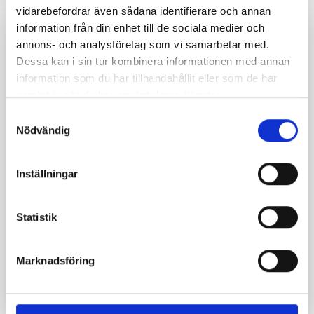
vidarebefordrar även sådana identifierare och annan
information från din enhet till de sociala medier och
annons- och analysföretag som vi samarbetar med.
Pro-LC är ny blixtströmsräknare. Pro-LC installeras
Dessa kan i sin tur kombinera informationen med annan
direkt på nedledaren.
information som du har tillhandahållit eller som de har
samlat in när du har använt deras tjänster.
Den är används för avkänning och för att logga
Samtyckesval
blixturladdningar som passerar genom
Nödvändig
åskledaranläggningar. Pro-LC installeras direkt på
nedledaren. Den är gjord för att tåla strömmar upp
Inställningar
till 100kA (10/350µs). Genom att installera Pro-LC
på en byggnads åskskyddssystem får vi kunskap om
frekvens och tid / datum för blixtnedslag som
Statistik
påverkat objektet. Förebyggande eller
underhållsåtgärder kan vidtas i enlighet med detta,
Marknadsföring
beroende på information som erhålls från räknaren.