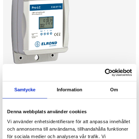
Blixtnedslagsräknare Pro-
Samtycke
Information
Om
LC
Denna webbplats använder cookies
MANUAL
DATABLAD
SKRIV UT
Vi använder enhetsidentifierare för att anpassa innehållet
och annonserna till användarna, tillhandahålla funktioner
för sociala medier och analysera vår trafik. Vi