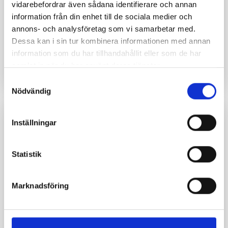
vidarebefordrar även sådana identifierare och annan
Överspänningsskydd för
information från din enhet till de sociala medier och
annons- och analysföretag som vi samarbetar med.
solcellsinstallationer
Dessa kan i sin tur kombinera informationen med annan
information som du har tillhandahållit eller som de har
samlat in när du har använt deras tjänster.
LÄS MER
Samtyckesval
Nödvändig
Inställningar
Statistik
Marknadsföring