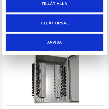
TILLÅT ALLA
Överspänningsskydd inkl brytare för
solcellsinstallationer
TILLÅT URVAL
LÄS MER
AVVISA