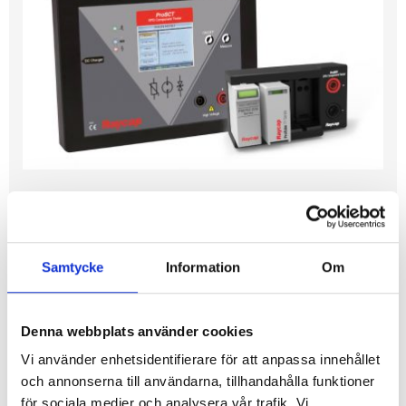
Testinstrument för
överspänningsskydd
Samtycke
Information
Om
ProSCT
Denna webbplats använder cookies
Vi använder enhetsidentifierare för att anpassa innehållet
DATABLAD
SKRIV UT
och annonserna till användarna, tillhandahålla funktioner
för sociala medier och analysera vår trafik. Vi