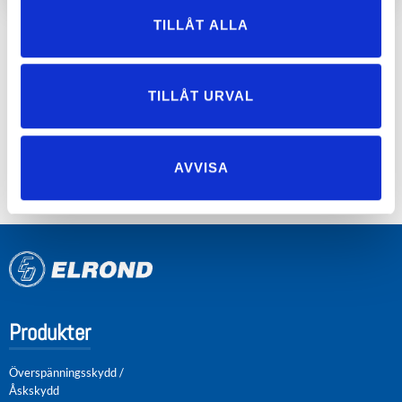
TILLÅT ALLA
BILD
SPECIFIKATION
TYPBETECKNING
TILLÅT URVAL
Testinstrument för
ProSCT
SPD
AVVISA
Produkter
Överspänningsskydd /
Åskskydd