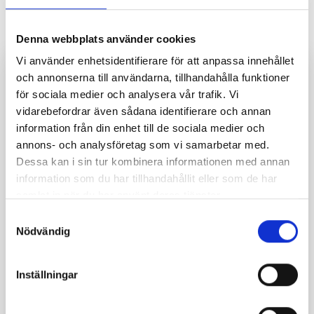
Denna webbplats använder cookies
Vi använder enhetsidentifierare för att anpassa innehållet
och annonserna till användarna, tillhandahålla funktioner
Kompakt kapsling med solcellsskydd (PV ÅSK SOL
för sociala medier och analysera vår trafik. Vi
1 och PV ÅSK SOL 2)
vidarebefordrar även sådana identifierare och annan
Elrond presenterar en färdig låda med mellanskydd
information från din enhet till de sociala medier och
för solcellsanläggningar. För spänning upp till
annons- och analysföretag som vi samarbetar med.
1100VDC. Komplett med kapsling,
Dessa kan i sin tur kombinera informationen med annan
överspänningsskydd, MC4 anslutningar och kablage
information som du har tillhandahållit eller som de har
mellan skydd och MC4 kontakterna. Kablarna är
samlat in när du har använt deras tjänster.
dubbelisolerade för 1.5kV.
Samtyckesval
Nödvändig
Uppfyller alla de senaste gällande IEC- och EN-
standarderna bl a EN 505039-11 och EN 61643-
Inställningar
31:2019.
Denna låda är anpassad för svensk installation och