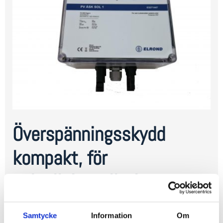
Överspänningsskydd
kompakt, för
solcellsinstallationer
Samtycke
Information
Om
MANUAL
DATABLAD
SKRIV UT